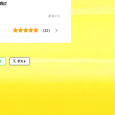
向け
通報する
(32)
E
ポスト