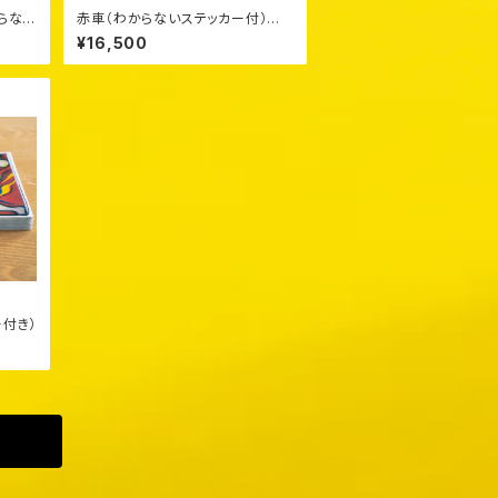
からない
赤車（わからないステッカー付）
¥16,500
付き）